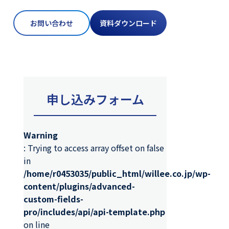
お問い合わせ
資料ダウンロード
申し込みフォーム
Warning
: Trying to access array offset on false
in
/home/r0453035/public_html/willee.co.jp/wp-
content/plugins/advanced-
custom-fields-
pro/includes/api/api-template.php
on line