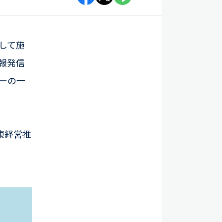
して施
報発信
ーの一
康経営推